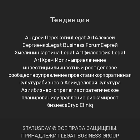
Тенденции
Андрей Пережогин
Legat Art
Алексей
Сергиенко
Legat Business Forum
Сергей
Хмелинин
картина Legat Art
философия Legat
Art
Храм Истины
привлечение
инвестиций
личностный рост
деловое
сообщество
управление проектами
корпоративная
культура
бизнес в Азии
деловая культура
Азии
бизнес-стратегия
стратегическое
планирование
управление рисками
рост
бизнеса
Cryo Cliniq
STATUSDAY © ВСЕ ПРАВА ЗАЩИЩЕНЫ.
ПРИНАДЛЕЖИТ LEGAT BUSINESS GROUP