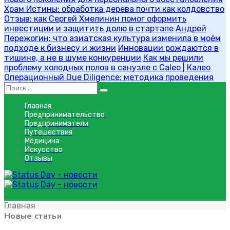
Храм Истины: обработка дерева почти как колдовство
Отзыв: как Сергей Хмелинин помог оформить
инвестиции и защитить долю в стартапе
Андрей
Пережогин: что азиатская культура изменила в моём
подходе к бизнесу и жизни
Инновации рождаются в
тишине, а не в шуме конкуренции
Как мы решили
проблему холодных полов в санузле с Caleo | Калео
Операционный Due Diligence: методика проведения
Главная
Предпринимательство
Предприниматели
Путешествия
Медицина
Искусство
Отзывы
Главная
Главная
Новые статьи