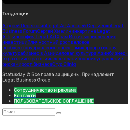
Тенденции
Андрей Пережогин
Legat Art
Алексей Сергиенко
Legat
Business Forum
Сергей Хмелинин
картина Legat
Art
философия Legat Art
Храм Истины
привлечение
инвестиций
личностный рост
деловое
сообщество
управление проектами
корпоративная
культура
бизнес в Азии
деловая культура Азии
бизнес-
стратегия
стратегическое планирование
управление
рисками
рост бизнеса
Cryo Cliniq
Statusday © Все права защищены. Принадлежит
Legat Business Group
Сотрудничество и реклама
Контакты
ПОЛЬЗОВАТЕЛЬСКОЕ СОГЛАШЕНИЕ