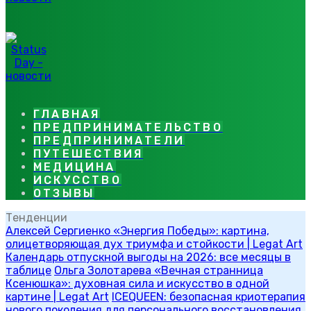
ГЛАВНАЯ
ПРЕДПРИНИМАТЕЛЬСТВО
ПРЕДПРИНИМАТЕЛИ
ПУТЕШЕСТВИЯ
МЕДИЦИНА
ИСКУССТВО
ОТЗЫВЫ
Тенденции
Алексей Сергиенко «Энергия Победы»: картина,
олицетворяющая дух триумфа и стойкости | Legat Art
Календарь отпускной выгоды на 2026: все месяцы в
таблице
Ольга Золотарева «Вечная странница
Ксенюшка»: духовная сила и искусство в одной
картине | Legat Art
ICEQUEEN: безопасная криотерапия
нового поколения для персонального восстановления