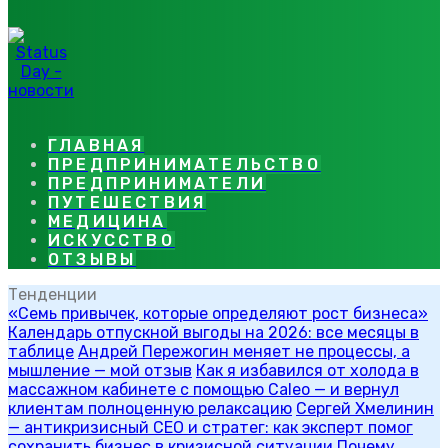
ГЛАВНАЯ
ПРЕДПРИНИМАТЕЛЬСТВО
ПРЕДПРИНИМАТЕЛИ
ПУТЕШЕСТВИЯ
МЕДИЦИНА
ИСКУССТВО
ОТЗЫВЫ
Тенденции
«Семь привычек, которые определяют рост бизнеса»
Календарь отпускной выгоды на 2026: все месяцы в
таблице
Андрей Пережогин меняет не процессы, а
мышление — мой отзыв
Как я избавился от холода в
массажном кабинете с помощью Caleo — и вернул
клиентам полноценную релаксацию
Сергей Хмелинин
— антикризисный CEO и стратег: как эксперт помог
сохранить бизнес в кризисной ситуации
Почему