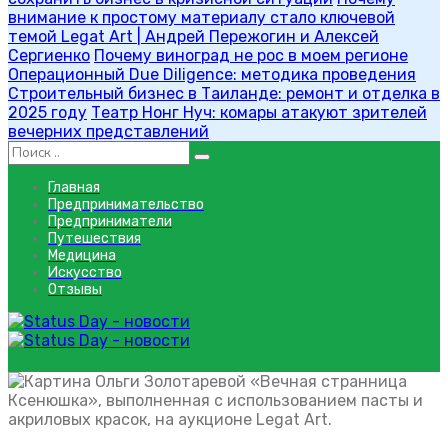
внимание к простому материалу стало ключевой
темой Legat Art | Андрей Пережогин и Алексей
Сергиенко
Почему виноград не рос в моем регионе
Операционный Due Diligence: методика проведения
Строительный бизнес в Таиланде: ремонт и отделка в
2025 году
Театр Нонг Нуч: комары атакуют зрителей
вечерних представлений
Главная
Предпринимательство
Предприниматели
Путешествия
Медицина
Искусство
Отзывы
Вечная странница Ксенюшка
Вечная странница Ксенюш