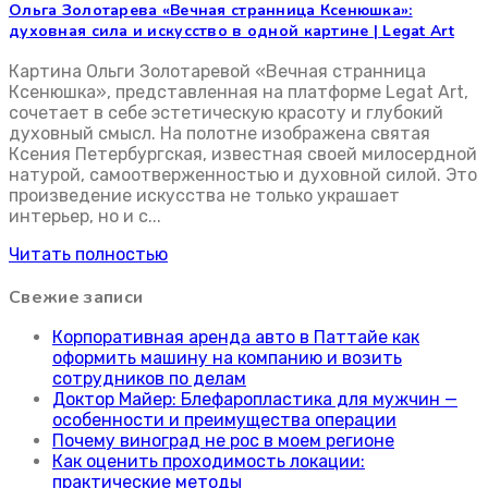
Ольга Золотарева «Вечная странница Ксенюшка»:
духовная сила и искусство в одной картине | Legat Art
Картина Ольги Золотаревой «Вечная странница
Ксенюшка», представленная на платформе Legat Art,
сочетает в себе эстетическую красоту и глубокий
духовный смысл. На полотне изображена святая
Ксения Петербургская, известная своей милосердной
натурой, самоотверженностью и духовной силой. Это
произведение искусства не только украшает
интерьер, но и с...
Читать полностью
Свежие записи
Корпоративная аренда авто в Паттайе как
оформить машину на компанию и возить
сотрудников по делам
Доктор Майер: Блефаропластика для мужчин —
особенности и преимущества операции
Почему виноград не рос в моем регионе
Как оценить проходимость локации:
практические методы