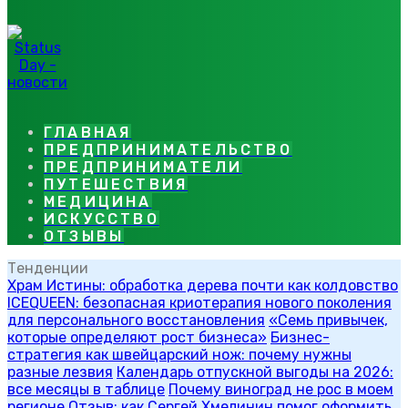
ГЛАВНАЯ
ПРЕДПРИНИМАТЕЛЬСТВО
ПРЕДПРИНИМАТЕЛИ
ПУТЕШЕСТВИЯ
МЕДИЦИНА
ИСКУССТВО
ОТЗЫВЫ
Тенденции
Храм Истины: обработка дерева почти как колдовство
ICEQUEEN: безопасная криотерапия нового поколения
для персонального восстановления
«Семь привычек,
которые определяют рост бизнеса»
Бизнес-
стратегия как швейцарский нож: почему нужны
разные лезвия
Календарь отпускной выгоды на 2026:
все месяцы в таблице
Почему виноград не рос в моем
регионе
Отзыв: как Сергей Хмелинин помог оформить