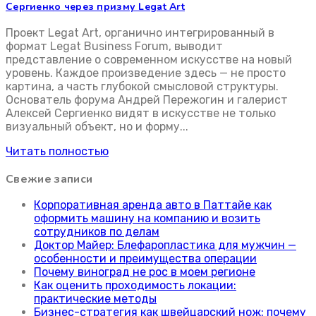
Сергиенко через призму Legat Art
Проект Legat Art, органично интегрированный в
формат Legat Business Forum, выводит
представление о современном искусстве на новый
уровень. Каждое произведение здесь — не просто
картина, а часть глубокой смысловой структуры.
Основатель форума Андрей Пережогин и галерист
Алексей Сергиенко видят в искусстве не только
визуальный объект, но и форму...
Читать полностью
Свежие записи
Корпоративная аренда авто в Паттайе как
оформить машину на компанию и возить
сотрудников по делам
Доктор Майер: Блефаропластика для мужчин —
особенности и преимущества операции
Почему виноград не рос в моем регионе
Как оценить проходимость локации:
практические методы
Бизнес-стратегия как швейцарский нож: почему