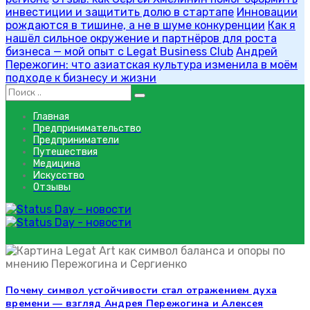
инвестиции и защитить долю в стартапе
Инновации
рождаются в тишине, а не в шуме конкуренции
Как я
нашёл сильное окружение и партнёров для роста
бизнеса — мой опыт с Legat Business Club
Андрей
Пережогин: что азиатская культура изменила в моём
подходе к бизнесу и жизни
Главная
Предпринимательство
Предприниматели
Путешествия
Медицина
Искусство
Отзывы
Legat Art отзывы
Legat Art отзывы
Почему символ устойчивости стал отражением духа
времени — взгляд Андрея Пережогина и Алексея