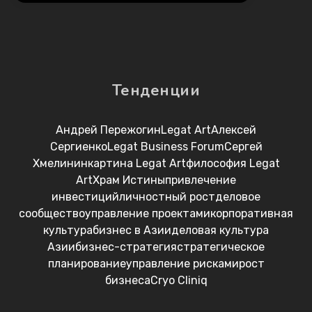
Тенденции
Андрей Пережогин
Legat Art
Алексей
Сергиенко
Legat Business Forum
Сергей
Хмелинин
картина Legat Art
философия Legat
Art
Храм Истины
привлечение
инвестиций
личностный рост
деловое
сообщество
управление проектами
корпоративная
культура
бизнес в Азии
деловая культура
Азии
бизнес-стратегия
стратегическое
планирование
управление рисками
рост
бизнеса
Cryo Cliniq