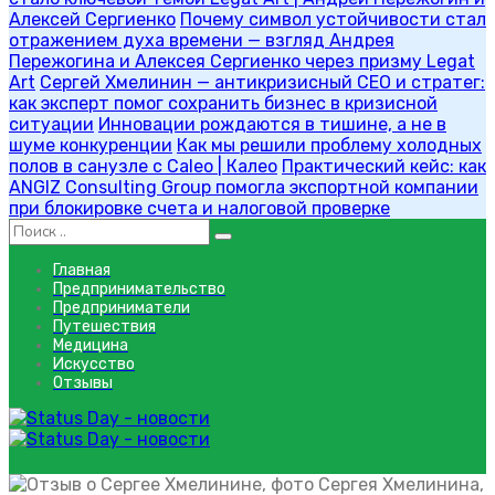
Алексей Сергиенко
Почему символ устойчивости стал
отражением духа времени — взгляд Андрея
Пережогина и Алексея Сергиенко через призму Legat
Art
Сергей Хмелинин — антикризисный CEO и стратег:
как эксперт помог сохранить бизнес в кризисной
ситуации
Инновации рождаются в тишине, а не в
шуме конкуренции
Как мы решили проблему холодных
полов в санузле с Caleo | Калео
Практический кейс: как
ANGIZ Consulting Group помогла экспортной компании
при блокировке счета и налоговой проверке
Главная
Предпринимательство
Предприниматели
Путешествия
Медицина
Искусство
Отзывы
консультация Сергея Хмелинина