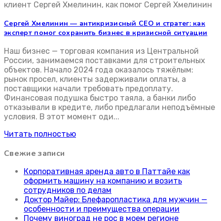
консультация Сергея Хмел
Сергей Хмелинин — антикризисный CEO и стратег: как
эксперт помог сохранить бизнес в кризисной ситуации
Наш бизнес — торговая компания из Центральной
России, занимаемся поставками для строительных
объектов. Начало 2024 года оказалось тяжёлым:
рынок просел, клиенты задерживали оплаты, а
поставщики начали требовать предоплату.
Финансовая подушка быстро таяла, а банки либо
отказывали в кредите, либо предлагали неподъёмные
условия. В этот момент оди...
Читать полностью
Свежие записи
Корпоративная аренда авто в Паттайе как
оформить машину на компанию и возить
сотрудников по делам
Доктор Майер: Блефаропластика для мужчин —
особенности и преимущества операции
Почему виноград не рос в моем регионе