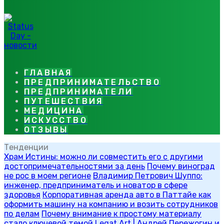
ГЛАВНАЯ
ПРЕДПРИНИМАТЕЛЬСТВО
ПРЕДПРИНИМАТЕЛИ
ПУТЕШЕСТВИЯ
МЕДИЦИНА
ИСКУССТВО
ОТЗЫВЫ
Тенденции
Храм Истины: можно ли совместить его с другими
достопримечательностями за день
Почему виноград
не рос в моем регионе
Владимир Петрович Шуппо:
инженер, предприниматель и новатор в сфере
здоровья
Корпоративная аренда авто в Паттайе как
оформить машину на компанию и возить сотрудников
по делам
Почему внимание к простому материалу
стало ключевой темой Legat Art | Андрей Пережогин и