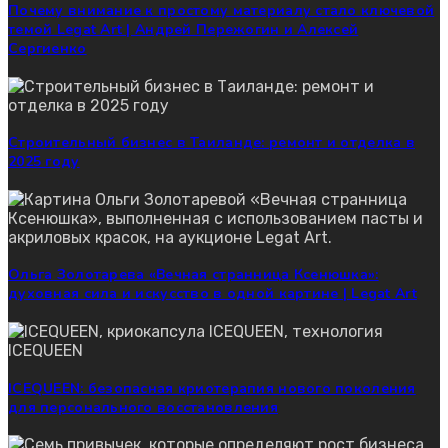
Почему внимание к простому материалу стало ключевой
темой Legat Art | Андрей Пережогин и Алексей
Сергиенко
Строительный бизнес в Таиланде: ремонт и отделка в
2025 году
Ольга Золотарева «Вечная странница Ксенюшка»:
духовная сила и искусство в одной картине | Legat Art
ICEQUEEN: безопасная криотерапия нового поколения
для персонального восстановления