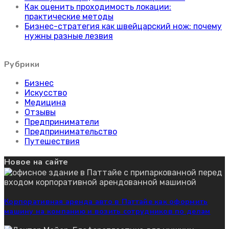
Как оценить проходимость локации:
практические методы
Бизнес-стратегия как швейцарский нож: почему
нужны разные лезвия
Рубрики
Бизнес
Искусство
Медицина
Отзывы
Предприниматели
Предпринимательство
Путешествия
Новое на сайте
Корпоративная аренда авто в Паттайе как оформить
машину на компанию и возить сотрудников по делам