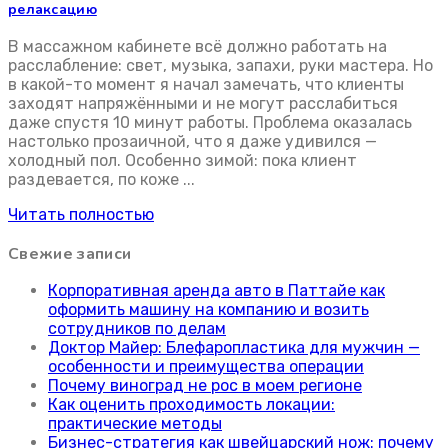
релаксацию
В массажном кабинете всё должно работать на
расслабление: свет, музыка, запахи, руки мастера. Но
в какой-то момент я начал замечать, что клиенты
заходят напряжёнными и не могут расслабиться
даже спустя 10 минут работы. Проблема оказалась
настолько прозаичной, что я даже удивился —
холодный пол. Особенно зимой: пока клиент
раздевается, по коже ...
Читать полностью
Свежие записи
Корпоративная аренда авто в Паттайе как
оформить машину на компанию и возить
сотрудников по делам
Доктор Майер: Блефаропластика для мужчин —
особенности и преимущества операции
Почему виноград не рос в моем регионе
Как оценить проходимость локации:
практические методы
Бизнес-стратегия как швейцарский нож: почему