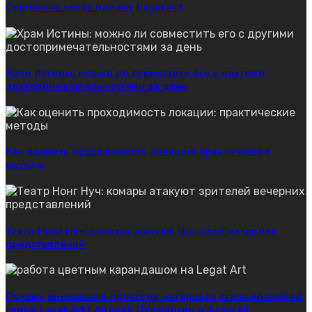
Сергиенко через призму Legat Art
Храм Истины: можно ли совместить его с другими
достопримечательностями за день
Как оценить проходимость локации: практические
методы
Театр Нонг Нуч: комары атакуют зрителей вечерних
представлений
Почему внимание к простому материалу стало ключевой
темой Legat Art | Андрей Пережогин и Алексей