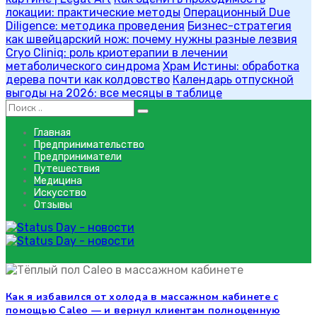
локации: практические методы
Операционный Due
Diligence: методика проведения
Бизнес-стратегия
как швейцарский нож: почему нужны разные лезвия
Cryo Cliniq: роль криотерапии в лечении
метаболического синдрома
Храм Истины: обработка
дерева почти как колдовство
Календарь отпускной
выгоды на 2026: все месяцы в таблице
Главная
Предпринимательство
Предприниматели
Путешествия
Медицина
Искусство
Отзывы
экономичный теплый пол
Как я избавился от холода в массажном кабинете с
экономичный теплый пол
помощью Caleo — и вернул клиентам полноценную