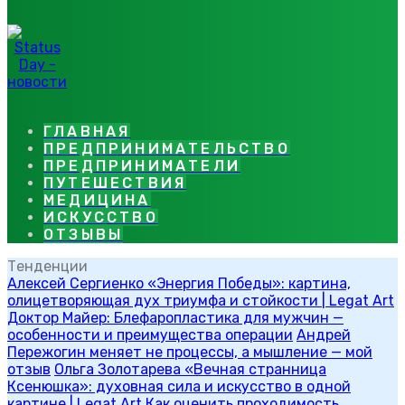
ГЛАВНАЯ
ПРЕДПРИНИМАТЕЛЬСТВО
ПРЕДПРИНИМАТЕЛИ
ПУТЕШЕСТВИЯ
МЕДИЦИНА
ИСКУССТВО
ОТЗЫВЫ
Тенденции
Алексей Сергиенко «Энергия Победы»: картина,
олицетворяющая дух триумфа и стойкости | Legat Art
Доктор Майер: Блефаропластика для мужчин —
особенности и преимущества операции
Андрей
Пережогин меняет не процессы, а мышление — мой
отзыв
Ольга Золотарева «Вечная странница
Ксенюшка»: духовная сила и искусство в одной
картине | Legat Art
Как оценить проходимость