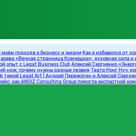
в моём подходе к бизнесу и жизни
Как я избавился от х
тарева «Вечная странница Ксенюшка»: духовная сила и и
й опыт с Legat Business Club
Алексей Сергиенко «Энерг
ий нож: почему нужны разные лезвия
Театр Нонг Нуч: к
 темой Legat Art | Андрей Пережогин и Алексей Сергие
ейс: как ANGIZ Consulting Group помогла экспортной ко