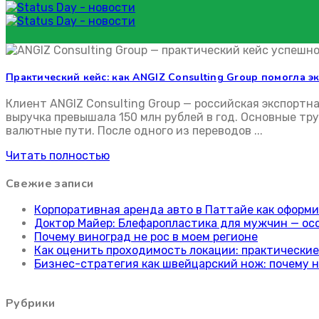
ANGIZ Consulting Group валютный контроль
Практический кейс: как ANGIZ Consulting Group помогла 
ANGIZ Consulting Group в
Клиент ANGIZ Consulting Group — российская экспорт
выручка превышала 150 млн рублей в год. Основные т
валютные пути. После одного из переводов ...
Читать полностью
Свежие записи
Корпоративная аренда авто в Паттайе как оформ
Доктор Майер: Блефаропластика для мужчин — ос
Почему виноград не рос в моем регионе
Как оценить проходимость локации: практически
Бизнес-стратегия как швейцарский нож: почему 
Рубрики