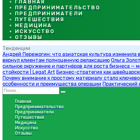
ГЛАВНАЯ
ПРЕДПРИНИМАТЕЛЬСТВО
ПРЕДПРИНИМАТЕЛИ
ПУТЕШЕСТВИЯ
МЕДИЦИНА
ИСКУССТВО
ОТЗЫВЫ
Тенденции
Андрей Пережогин: что азиатская культура изменила 
вернул клиентам полноценную релаксацию
Ольга Золо
сильное окружение и партнёров для роста бизнеса — мо
стойкости | Legat Art
Бизнес-стратегия как швейцарск
Почему внимание к простому материалу стало ключевой
особенности и преимущества операции
Практический к
Главная
Предпринимательство
Предприниматели
Путешествия
Медицина
Искусство
Отзывы