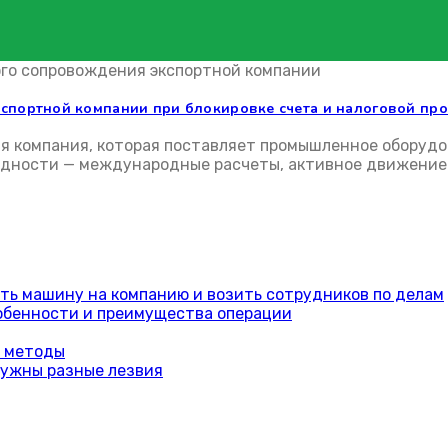
экспортной компании при блокировке счета и налоговой пр
алютный контроль
ная компания, которая поставляет промышленное оборуд
рудности — международные расчеты, активное движение
ить машину на компанию и возить сотрудников по делам
обенности и преимущества операции
е методы
нужны разные лезвия