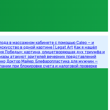
олода в массажном кабинете с помощью Caleo — и
скусство в одной картине | Legat Art
Как я нашёл
ия Победы»: картина, олицетворяющая дух триумфа и
омары атакуют зрителей вечерних представлений
нко
Доктор Майер: Блефаропластика для мужчин —
мпании при блокировке счета и налоговой проверке