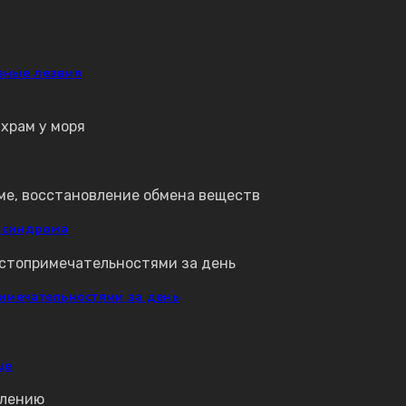
зные лезвия
о синдрома
римечательностями за день
це