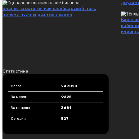
другим
Бизнес-стратегия как швейцарский нож:
почему нужны разные лезвия
Как я и
кабине
клиент
Статистика
Всего
249028
За месяц
9625
За неделю
3681
Сегодня
527