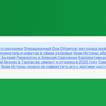
ого синдрома
Операционный Due Diligence: методика про
ниматель и новатор в сфере здоровья
Храм Истины: обр
 | Андрей Пережогин и Алексей Сергиенко
Корпоративная
 бизнес в Таиланде: ремонт и отделка в 2025 году
Сер
Храм Истины: можно ли совместить его с другими дос