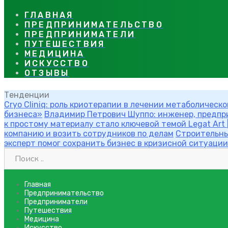
ГЛАВНАЯ
ПРЕДПРИНИМАТЕЛЬСТВО
ПРЕДПРИНИМАТЕЛИ
ПУТЕШЕСТВИЯ
МЕДИЦИНА
ИСКУССТВО
ОТЗЫВЫ
Тенденции
Cryo Cliniq: роль криотерапии в лечении метаболическ
бизнеса»
Владимир Петрович Шуппо: инженер, предпри
к простому материалу стало ключевой темой Legat Art
компанию и возить сотрудников по делам
Строительный
эксперт помог сохранить бизнес в кризисной ситуации
Главная
Предпринимательство
Предприниматели
Путешествия
Медицина
Искусство