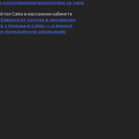
и достопримечательностями за день
збавился от холода в массажном
те с помощью Caleo — и вернул
ам полноценную релаксацию