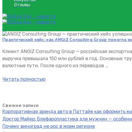
Отзывы
ANGIZ Consulting Group Н
Практический кейс: как ANGIZ Consulting Group помогла 
Клиент ANGIZ Consulting Group — российская экспорт
выручка превышала 150 млн рублей в год. Основные т
валютные пути. После одного из переводов ...
Читать полностью
Свежие записи
Корпоративная аренда авто в Паттайе как оформить м
Доктор Майер: Блефаропластика для мужчин — особен
Почему виноград не рос в моем регионе