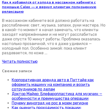
Как я избавился от холода в массажном кабинете с
устранение холодного пол
помощью Caleo — и вернул клиентам полноценную
релаксацию
В массажном кабинете всё должно работать на
расслабление: свет, музыка, запахи, руки мастера. Но
в какой-то момент я начал замечать, что клиенты
заходят напряжёнными и не могут расслабиться
даже спустя 10 минут работы. Проблема оказалась
настолько прозаичной, что я даже удивился —
холодный пол. Особенно зимой: пока клиент
раздевается, по коже ...
Читать полностью
Свежие записи
Корпоративная аренда авто в Паттайе как
оформить машину на компанию и возить
сотрудников по делам
Доктор Майер: Блефаропластика для мужчин —
особенности и преимущества операции
Почему виноград не рос в моем регионе
Как оценить проходимость локации: