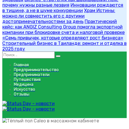
почему нужны разные лезвия
Инновации рождаются
в тишине, а не в шуме конкуренции
Храм Истины:
можно ли совместить его с другими
достопримечательностями за день
Практический
кейс: как ANGIZ Consulting Group помогла экспортной
компании при блокировке счета и налоговой проверке
«Семь привычек, которые определяют рост бизнеса»
Строительный бизнес в Таиланде: ремонт и отделка в
2025 году
Главная
Предпринимательство
Предприниматели
Путешествия
Медицина
Искусство
Отзывы
устранение холодного пола