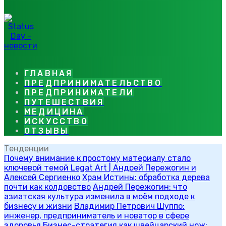
ГЛАВНАЯ
ПРЕДПРИНИМАТЕЛЬСТВО
ПРЕДПРИНИМАТЕЛИ
ПУТЕШЕСТВИЯ
МЕДИЦИНА
ИСКУССТВО
ОТЗЫВЫ
Тенденции
Почему внимание к простому материалу стало
ключевой темой Legat Art | Андрей Пережогин и
Алексей Сергиенко
Храм Истины: обработка дерева
почти как колдовство
Андрей Пережогин: что
азиатская культура изменила в моём подходе к
бизнесу и жизни
Владимир Петрович Шуппо:
инженер, предприниматель и новатор в сфере
здоровья
Бизнес-стратегия как швейцарский нож: