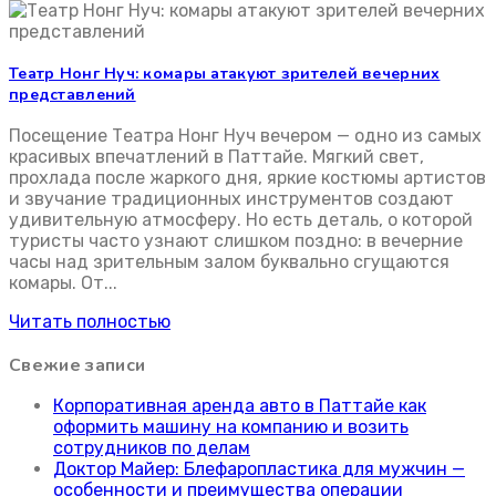
свет привлекает комаров
свет привлекает комаров
Театр Нонг Нуч: комары атакуют зрителей вечерних
представлений
Посещение Театра Нонг Нуч вечером — одно из самых
красивых впечатлений в Паттайе. Мягкий свет,
прохлада после жаркого дня, яркие костюмы артистов
и звучание традиционных инструментов создают
удивительную атмосферу. Но есть деталь, о которой
туристы часто узнают слишком поздно: в вечерние
часы над зрительным залом буквально сгущаются
комары. От...
Читать полностью
Свежие записи
Корпоративная аренда авто в Паттайе как
оформить машину на компанию и возить
сотрудников по делам
Доктор Майер: Блефаропластика для мужчин —
особенности и преимущества операции