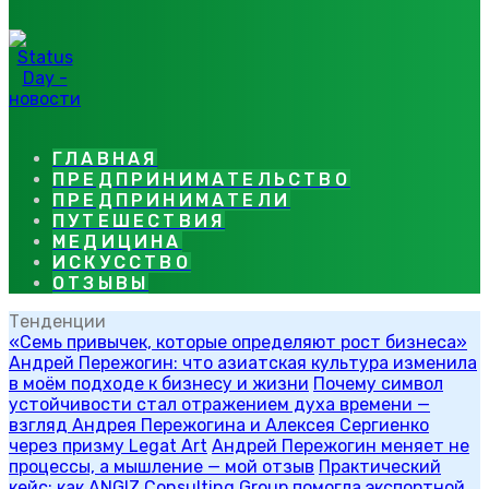
ГЛАВНАЯ
ПРЕДПРИНИМАТЕЛЬСТВО
ПРЕДПРИНИМАТЕЛИ
ПУТЕШЕСТВИЯ
МЕДИЦИНА
ИСКУССТВО
ОТЗЫВЫ
Тенденции
«Семь привычек, которые определяют рост бизнеса»
Андрей Пережогин: что азиатская культура изменила
в моём подходе к бизнесу и жизни
Почему символ
устойчивости стал отражением духа времени —
взгляд Андрея Пережогина и Алексея Сергиенко
через призму Legat Art
Андрей Пережогин меняет не
процессы, а мышление — мой отзыв
Практический
кейс: как ANGIZ Consulting Group помогла экспортной