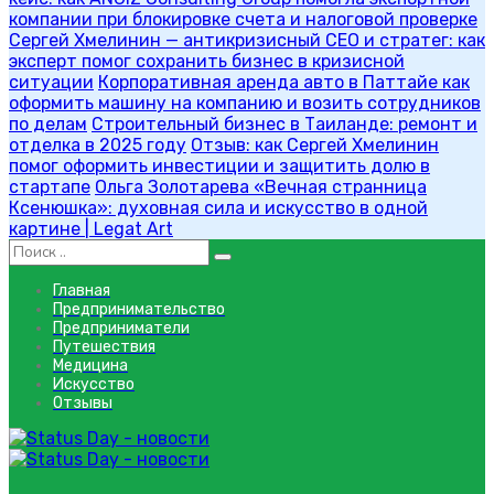
компании при блокировке счета и налоговой проверке
Сергей Хмелинин — антикризисный CEO и стратег: как
эксперт помог сохранить бизнес в кризисной
ситуации
Корпоративная аренда авто в Паттайе как
оформить машину на компанию и возить сотрудников
по делам
Строительный бизнес в Таиланде: ремонт и
отделка в 2025 году
Отзыв: как Сергей Хмелинин
помог оформить инвестиции и защитить долю в
стартапе
Ольга Золотарева «Вечная странница
Ксенюшка»: духовная сила и искусство в одной
картине | Legat Art
Главная
Предпринимательство
Предприниматели
Путешествия
Медицина
Искусство
Отзывы