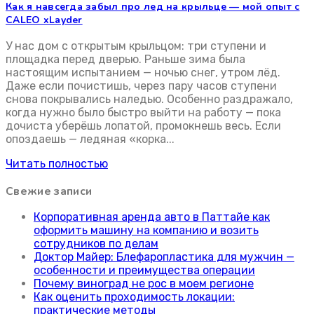
система антиобледенения
Как я навсегда забыл про лед на крыльце — мой опыт с
CALEO xLayder
У нас дом с открытым крыльцом: три ступени и
площадка перед дверью. Раньше зима была
настоящим испытанием — ночью снег, утром лёд.
Даже если почистишь, через пару часов ступени
снова покрывались наледью. Особенно раздражало,
когда нужно было быстро выйти на работу — пока
дочиста уберёшь лопатой, промокнешь весь. Если
опоздаешь — ледяная «корка...
Читать полностью
Свежие записи
Корпоративная аренда авто в Паттайе как
оформить машину на компанию и возить
сотрудников по делам
Доктор Майер: Блефаропластика для мужчин —
особенности и преимущества операции
Почему виноград не рос в моем регионе
Как оценить проходимость локации:
практические методы