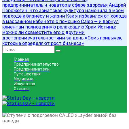
предприниматель и новатор в сфере здоровья
Андрей
Пережогин: что азиатская культура изменила в моём
подходе к бизнесу и жизни
Как я избавился от холода
в массажном кабинете с помощью Caleo — и вернул
клиентам полноценную релаксацию
Храм Истины:
можно ли совместить его с другими
достопримечательностями за день
«Семь привычек,
которые определяют рост бизнеса»
Главная
Предпринимательство
Предприниматели
Путешествия
Медицина
Искусство
Отзывы
система антиобледенения