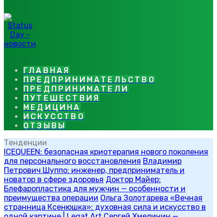
ГЛАВНАЯ
ПРЕДПРИНИМАТЕЛЬСТВО
ПРЕДПРИНИМАТЕЛИ
ПУТЕШЕСТВИЯ
МЕДИЦИНА
ИСКУССТВО
ОТЗЫВЫ
Тенденции
ICEQUEEN: безопасная криотерапия нового поколения
для персонального восстановления
Владимир
Петрович Шуппо: инженер, предприниматель и
новатор в сфере здоровья
Доктор Майер:
Блефаропластика для мужчин — особенности и
преимущества операции
Ольга Золотарева «Вечная
странница Ксенюшка»: духовная сила и искусство в
одной картине | Legat Art
Сергей Хмелинин —