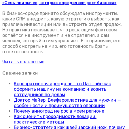
«Семь привычек, которые определяют рост бизнеса»
не обвинять других в бизн
В бизнес-среде принято обсуждать инструменты:
какие CRM внедрить, какую стратегию выбрать, как
привлечь инвестиции или выстроить отдел продаж.
Но практика показывает, что решающим фактором
остаётся не инструмент и не стратегия, а сам
человек, который этим управляет. Его привычки, его
способ смотреть на мир, его готовность брать
ответственность...
Читать полностью
Свежие записи
Корпоративная аренда авто в Паттайе как
оформить машину на компанию и возить
сотрудников по делам
Доктор Майер: Блефаропластика для мужчин —
особенности и преимущества операции
Почему виноград не рос в моем регионе
Как оценить проходимость локации:
практические методы
Бизнес-стратегия как швейцарский нож: почему