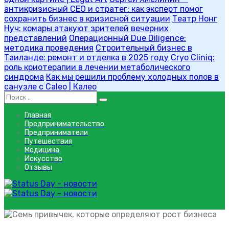
антикризисный CEO и стратег: как эксперт помог
сохранить бизнес в кризисной ситуации
Театр Нонг
Нуч: комары атакуют зрителей вечерних
представлений
Операционный Due Diligence:
методика проведения
Строительный бизнес в
Таиланде: ремонт и отделка в 2025 году
Cryo Cliniq:
роль криотерапии в лечении метаболического
синдрома
Как мы решили проблему холодных полов в
санузле с Caleo | Калео
Главная
Предпринимательство
Предприниматели
Путешествия
Медицина
Искусство
Отзывы
не обвинять других в бизнесе