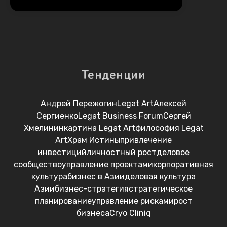
Тенденции
Андрей Пережогин
Legat Art
Алексей
Сергиенко
Legat Business Forum
Сергей
Хмелинин
картина Legat Art
философия Legat
Art
Храм Истины
привлечение
инвестиций
личностный рост
деловое
сообщество
управление проектами
корпоративная
культура
бизнес в Азии
деловая культура
Азии
бизнес-стратегия
стратегическое
планирование
управление рисками
рост
бизнеса
Cryo Cliniq