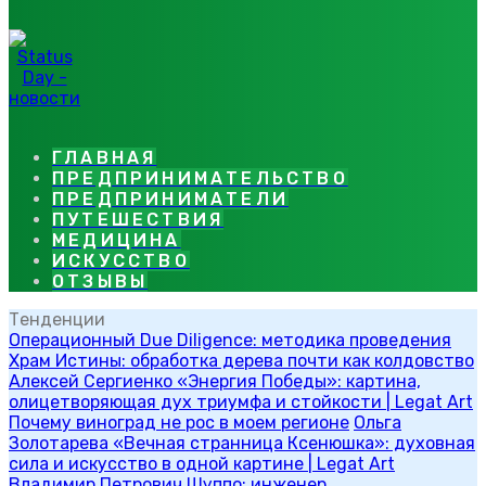
ГЛАВНАЯ
ПРЕДПРИНИМАТЕЛЬСТВО
ПРЕДПРИНИМАТЕЛИ
ПУТЕШЕСТВИЯ
МЕДИЦИНА
ИСКУССТВО
ОТЗЫВЫ
Тенденции
Операционный Due Diligence: методика проведения
Храм Истины: обработка дерева почти как колдовство
Алексей Сергиенко «Энергия Победы»: картина,
олицетворяющая дух триумфа и стойкости | Legat Art
Почему виноград не рос в моем регионе
Ольга
Золотарева «Вечная странница Ксенюшка»: духовная
сила и искусство в одной картине | Legat Art
Владимир Петрович Шуппо: инженер,