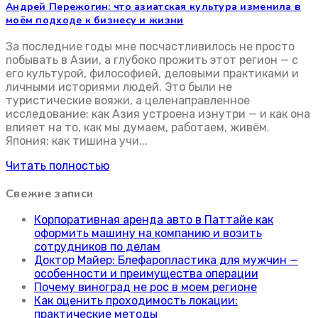
бизнес и культура
Андрей Пережогин: что азиатская культура изменила в
моём подходе к бизнесу и жизни
За последние годы мне посчастливилось не просто
побывать в Азии, а глубоко прожить этот регион — с
его культурой, философией, деловыми практиками и
личными историями людей. Это были не
туристические вояжи, а целенаправленное
исследование: как Азия устроена изнутри — и как она
влияет на то, как мы думаем, работаем, живём.
Япония: как тишина учи...
Читать полностью
Свежие записи
Корпоративная аренда авто в Паттайе как
оформить машину на компанию и возить
сотрудников по делам
Доктор Майер: Блефаропластика для мужчин —
особенности и преимущества операции
Почему виноград не рос в моем регионе
Как оценить проходимость локации:
практические методы