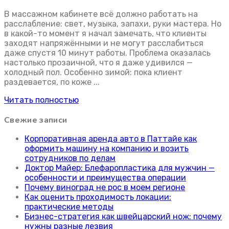
В массажном кабинете всё должно работать на
расслабление: свет, музыка, запахи, руки мастера. Но
в какой-то момент я начал замечать, что клиенты
заходят напряжёнными и не могут расслабиться
даже спустя 10 минут работы. Проблема оказалась
настолько прозаичной, что я даже удивился —
холодный пол. Особенно зимой: пока клиент
раздевается, по коже ...
Читать полностью
Свежие записи
Корпоративная аренда авто в Паттайе как
оформить машину на компанию и возить
сотрудников по делам
Доктор Майер: Блефаропластика для мужчин —
особенности и преимущества операции
Почему виноград не рос в моем регионе
Как оценить проходимость локации:
практические методы
Бизнес-стратегия как швейцарский нож: почему
нужны разные лезвия