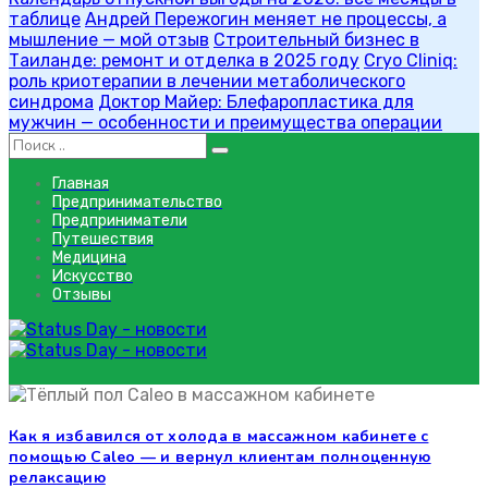
таблице
Андрей Пережогин меняет не процессы, а
мышление — мой отзыв
Строительный бизнес в
Таиланде: ремонт и отделка в 2025 году
Cryo Cliniq:
роль криотерапии в лечении метаболического
синдрома
Доктор Майер: Блефаропластика для
мужчин — особенности и преимущества операции
Главная
Предпринимательство
Предприниматели
Путешествия
Медицина
Искусство
Отзывы
безопасный обогрев
Как я избавился от холода в массажном кабинете с
безопасный обогрев
помощью Caleo — и вернул клиентам полноценную
релаксацию