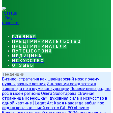
ГЛАВНАЯ
ПРЕДПРИНИМАТЕЛЬСТВО
ПРЕДПРИНИМАТЕЛИ
ПУТЕШЕСТВИЯ
МЕДИЦИНА
ИСКУССТВО
ОТЗЫВЫ
Тенденции
Бизнес-стратегия как швейцарский нож: почему
нужны разные лезвия
Инновации рождаются в
тишине, а не в шуме конкуренции
Почему виноград не
рос в моем регионе
Ольга Золотарева «Вечная
странница Ксенюшка»: духовная сила и искусство в
одной картине | Legat Art
Как я навсегда забыл про
лед на крыльце — мой опыт с CALEO xLayder
Календарь отпускной выгоды на 2026: все месяцы в