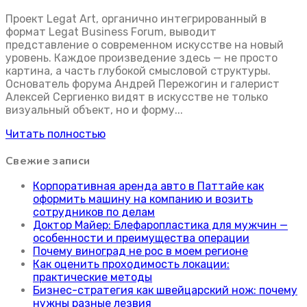
Проект Legat Art, органично интегрированный в
формат Legat Business Forum, выводит
представление о современном искусстве на новый
уровень. Каждое произведение здесь — не просто
картина, а часть глубокой смысловой структуры.
Основатель форума Андрей Пережогин и галерист
Алексей Сергиенко видят в искусстве не только
визуальный объект, но и форму...
Читать полностью
Свежие записи
Корпоративная аренда авто в Паттайе как
оформить машину на компанию и возить
сотрудников по делам
Доктор Майер: Блефаропластика для мужчин —
особенности и преимущества операции
Почему виноград не рос в моем регионе
Как оценить проходимость локации:
практические методы
Бизнес-стратегия как швейцарский нож: почему
нужны разные лезвия