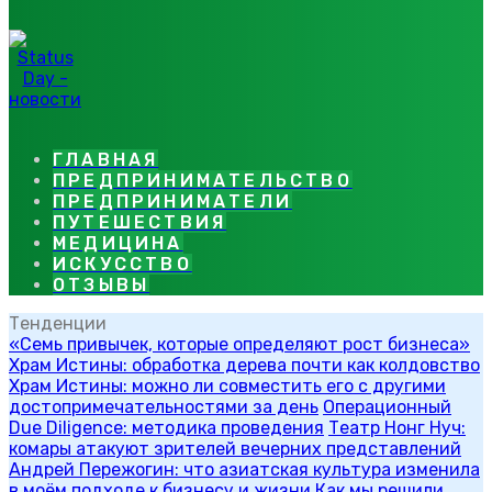
ГЛАВНАЯ
ПРЕДПРИНИМАТЕЛЬСТВО
ПРЕДПРИНИМАТЕЛИ
ПУТЕШЕСТВИЯ
МЕДИЦИНА
ИСКУССТВО
ОТЗЫВЫ
Тенденции
«Семь привычек, которые определяют рост бизнеса»
Храм Истины: обработка дерева почти как колдовство
Храм Истины: можно ли совместить его с другими
достопримечательностями за день
Операционный
Due Diligence: методика проведения
Театр Нонг Нуч:
комары атакуют зрителей вечерних представлений
Андрей Пережогин: что азиатская культура изменила
в моём подходе к бизнесу и жизни
Как мы решили