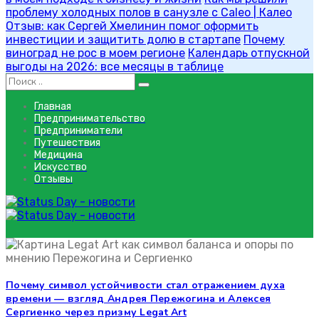
проблему холодных полов в санузле с Caleo | Калео
Отзыв: как Сергей Хмелинин помог оформить
инвестиции и защитить долю в стартапе
Почему
виноград не рос в моем регионе
Календарь отпускной
выгоды на 2026: все месяцы в таблице
Главная
Предпринимательство
Предприниматели
Путешествия
Медицина
Искусство
Отзывы
Алексей Сергиенко отзывы
Алексей Сергиенко отзыв
Почему символ устойчивости стал отражением духа
времени — взгляд Андрея Пережогина и Алексея
Сергиенко через призму Legat Art