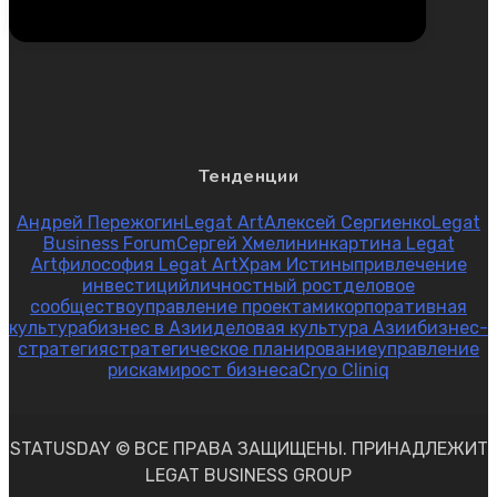
Тенденции
Андрей Пережогин
Legat Art
Алексей Сергиенко
Legat
Business Forum
Сергей Хмелинин
картина Legat
Art
философия Legat Art
Храм Истины
привлечение
инвестиций
личностный рост
деловое
сообщество
управление проектами
корпоративная
культура
бизнес в Азии
деловая культура Азии
бизнес-
стратегия
стратегическое планирование
управление
рисками
рост бизнеса
Cryo Cliniq
STATUSDAY © ВСЕ ПРАВА ЗАЩИЩЕНЫ. ПРИНАДЛЕЖИТ
LEGAT BUSINESS GROUP