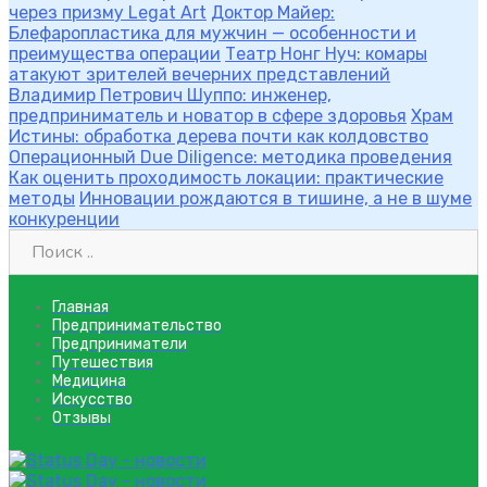
через призму Legat Art
Доктор Майер:
Блефаропластика для мужчин — особенности и
преимущества операции
Театр Нонг Нуч: комары
атакуют зрителей вечерних представлений
Владимир Петрович Шуппо: инженер,
предприниматель и новатор в сфере здоровья
Храм
Истины: обработка дерева почти как колдовство
Операционный Due Diligence: методика проведения
Как оценить проходимость локации: практические
методы
Инновации рождаются в тишине, а не в шуме
конкуренции
Главная
Предпринимательство
Предприниматели
Путешествия
Медицина
Искусство
Отзывы