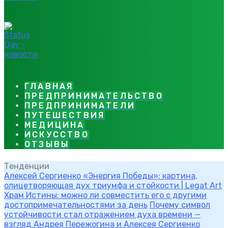
ГЛАВНАЯ
ПРЕДПРИНИМАТЕЛЬСТВО
ПРЕДПРИНИМАТЕЛИ
ПУТЕШЕСТВИЯ
МЕДИЦИНА
ИСКУССТВО
ОТЗЫВЫ
Тенденции
Алексей Сергиенко «Энергия Победы»: картина,
олицетворяющая дух триумфа и стойкости | Legat Art
Храм Истины: можно ли совместить его с другими
достопримечательностями за день
Почему символ
устойчивости стал отражением духа времени —
взгляд Андрея Пережогина и Алексея Сергиенко