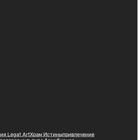
ия Legat Art
Храм Истины
привлечение