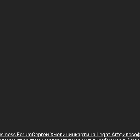
usiness Forum
Сергей Хмелинин
картина Legat Art
философ