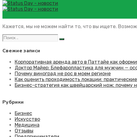
управление финансами
Ничего не найдено
Кажется, мы не можем найти то, что вы ищете. Возмож
управление финансами
Свежие записи
Корпоративная аренда авто в Паттайе как оформ
Доктор Майер: Блефаропластика для мужчин — ос
Почему виноград не рос в моем регионе
Как оценить проходимость локации: практически
Бизнес-стратегия как швейцарский нож: почему 
Рубрики
Бизнес
Искусство
Медицина
Отзывы
Предприниматели