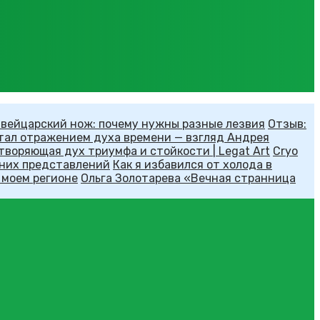
швейцарский нож: почему нужны разные лезвия
Отзыв:
тал отражением духа времени — взгляд Андрея
творяющая дух триумфа и стойкости | Legat Art
Cryo
рних представлений
Как я избавился от холода в
 моем регионе
Ольга Золотарева «Вечная странница