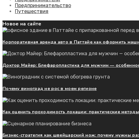
Предпринимательство
Путешествия
Новое на сайте
Корпоративная аренда авто в Паттайе как оформить маш
Доктор Майер: Блефаропластика для мужчин — особенно
Почему виноград не рос в моем регионе
Как оценить проходимость локации: практические методы
Бизнес-стратегия как швейцарский нож: почему нужны ра