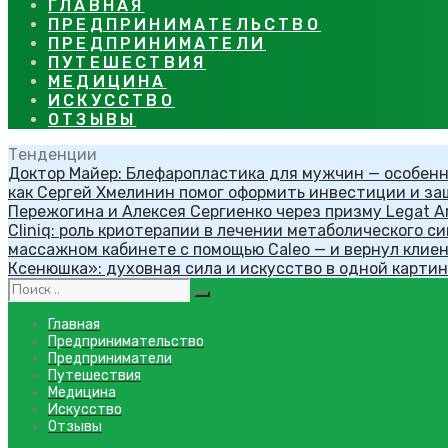
ГЛАВНАЯ
ПРЕДПРИНИМАТЕЛЬСТВО
ПРЕДПРИНИМАТЕЛИ
ПУТЕШЕСТВИЯ
МЕДИЦИНА
ИСКУССТВО
ОТЗЫВЫ
Тенденции
Доктор Майер: Блефаропластика для мужчин — особен
как Сергей Хмелинин помог оформить инвестиции и за
Пережогина и Алексея Сергиенко через призму Legat A
Cliniq: роль криотерапии в лечении метаболического с
массажном кабинете с помощью Caleo — и вернул кли
Ксенюшка»: духовная сила и искусство в одной картине
Главная
Предпринимательство
Предприниматели
Путешествия
Медицина
Искусство
Отзывы