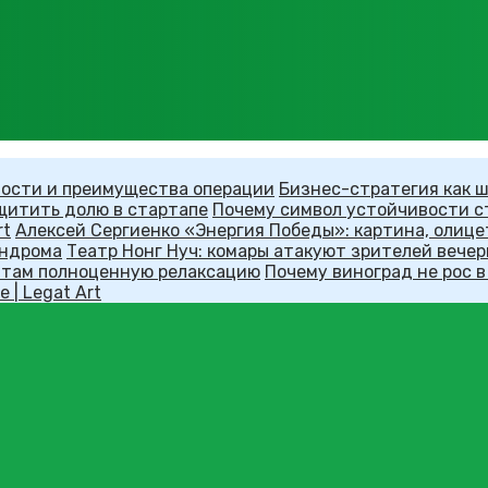
ности и преимущества операции
Бизнес-стратегия как 
щитить долю в стартапе
Почему символ устойчивости с
rt
Алексей Сергиенко «Энергия Победы»: картина, олице
индрома
Театр Нонг Нуч: комары атакуют зрителей вече
ентам полноценную релаксацию
Почему виноград не рос в
 | Legat Art