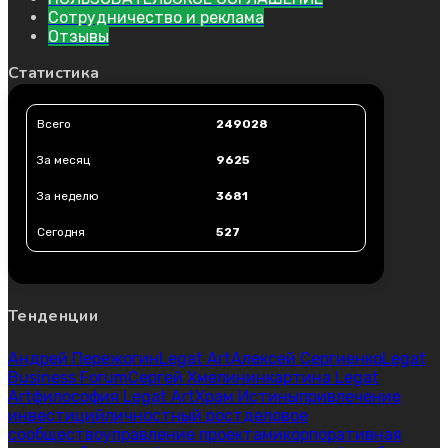
Сотрудничество и реклама
Отзывы
Статистика
Всего
249028
За месяц
9625
За неделю
3681
Сегодня
527
Тенденции
Андрей Пережогин
Legat Art
Алексей Сергиенко
Legat
Business Forum
Сергей Хмелинин
картина Legat
Art
философия Legat Art
Храм Истины
привлечение
инвестиций
личностный рост
деловое
сообщество
управление проектами
корпоративная