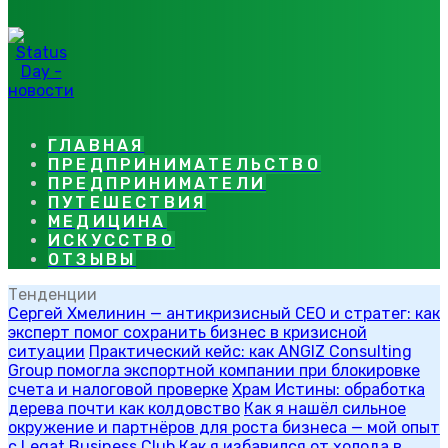
ГЛАВНАЯ
ПРЕДПРИНИМАТЕЛЬСТВО
ПРЕДПРИНИМАТЕЛИ
ПУТЕШЕСТВИЯ
МЕДИЦИНА
ИСКУССТВО
ОТЗЫВЫ
Тенденции
Сергей Хмелинин — антикризисный CEO и стратег: как
эксперт помог сохранить бизнес в кризисной
ситуации
Практический кейс: как ANGIZ Consulting
Group помогла экспортной компании при блокировке
счета и налоговой проверке
Храм Истины: обработка
дерева почти как колдовство
Как я нашёл сильное
окружение и партнёров для роста бизнеса — мой опыт
с Legat Business Club
Как я избавился от холода в