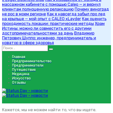
массажном кабинете с помощью Caleo — и вернул
клиентам полноценную релаксацию
Почему виноград
не рос в моем регионе
Как я навсегда забыл про лед
на крыльце — мой опыт с CALEO xLayder
Как оценить
проходимость локации: практические методы
Храм
Истины: можно ли совместить его с другими
достопримечательностями за день
Владимир
Петрович Шуппо: инженер, предприниматель и
новатор в сфере здоровья
Главная
Предпринимательство
Предприниматели
Путешествия
Медицина
Искусство
Отзывы
оздоровление
Ничего не найдено
Кажется, мы не можем найти то, что вы ищете.